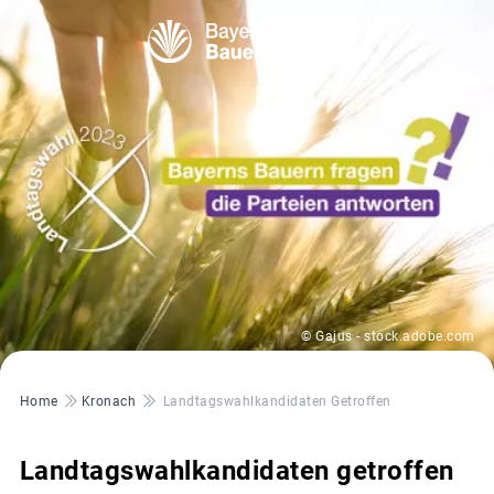
© Gajus - stock.adobe.com
Pfadnavigation
Home
Kronach
Landtagswahlkandidaten Getroffen
Landtagswahlkandidaten getroffen