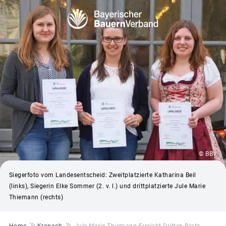
© BBV
Siegerfoto vom Landesentscheid: Zweitplatzierte Katharina Beil
(links), Siegerin Elke Sommer (2. v. l.) und drittplatzierte Jule Marie
Thiemann (rechts)
Pfadnavigation
Home
Kronach
Jule Marie Thiemann Erreicht Dritten Platz