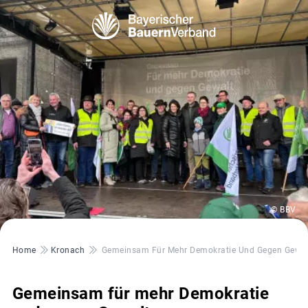
© BBV
Pfadnavigation
Home
Kronach
Gemeinsam Für Mehr Demokratie Und Gegen Gewal
Gemeinsam für mehr Demokratie