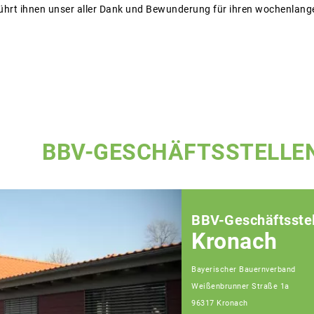
ührt ihnen unser aller Dank und Bewunderung für ihren wochenlang
BBV-GESCHÄFTSSTELLE
BBV-Geschäftsstel
Kronach
Bayerischer Bauernverband
Weißenbrunner Straße 1a
96317 Kronach