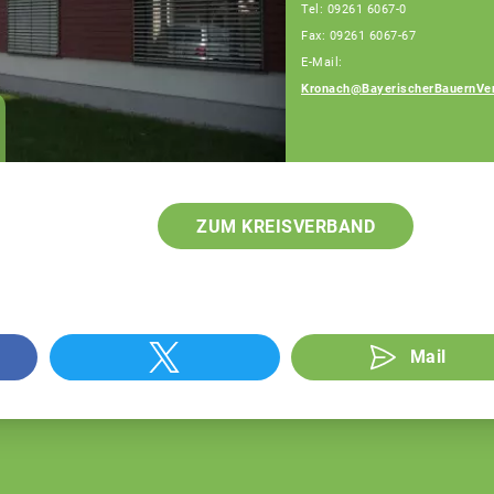
Tel: 09261 6067-0
Fax: 09261 6067-67
E-Mail:
Kronach@BayerischerBauernVe
ZUM KREISVERBAND
Mail