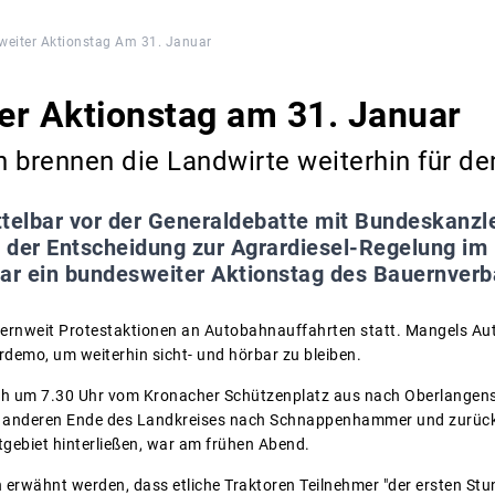
eiter Aktionstag Am 31. Januar
er Aktionstag am 31. Januar
 brennen die Landwirte weiterhin für de
telbar vor der Generaldebatte mit Bundeskanzl
 der Entscheidung zur Agrardiesel-Regelung i
uar ein bundesweiter Aktionstag des Bauernverb
ernweit Protestaktionen an Autobahnauffahrten statt. Mangels Au
rdemo, um weiterhin sicht- und hörbar zu bleiben.
früh um 7.30 Uhr vom Kronacher Schützenplatz aus nach Oberlangen
m anderen Ende des Landkreises nach Schnappenhammer und zurück. 
tgebiet hinterließen, war am frühen Abend.
 erwähnt werden, dass etliche Traktoren Teilnehmer "der ersten Stu