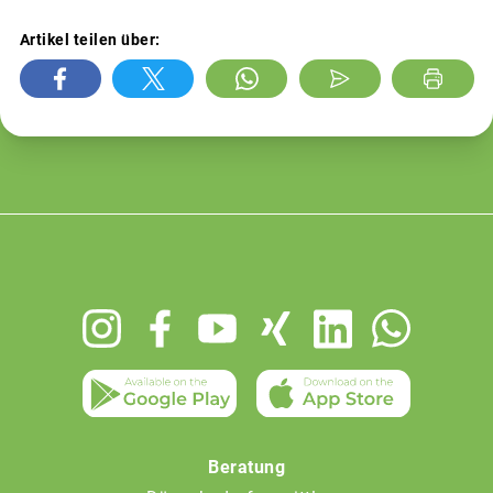
Artikel teilen über:
Footer
menu
Beratung