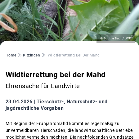
©
© Sophie Baur / LWF
Pfadnavigation
Home
Kitzingen
Wildtierrettung Bei Der Mahd
Wildtierrettung bei der Mahd
Ehrensache für Landwirte
23.04.2026 |
Tierschutz-, Naturschutz- und
jagdrechtliche Vorgaben
Mit Beginn der Frühjahrsmahd kommt es regelmäßig zu
unvermeidbaren Tierschäden, die landwirtschaftliche Betriebe
möglichst vermeiden möchten. Die nachfolgenden Grundsätze