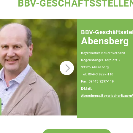
BBV-GESCHÄFTSSTELLE
BBV-Geschäftsstel
Abensberg
Bayerischer Bauernverband
Regensburger Torplatz 7
93326 Abensberg
Tel: 09443 9297-110
Fax: 09443 9297-119
E-Mail:
Abensberg@BayerischerBauern
Andreas Sift
Fachberater