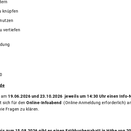
tern
zu knüpfen
 nutzen
u vertiefen
ldung
0
.de
s am
19.06.2026 und 23.10.2026
jeweils um 14:30 Uhr einen Info-
t sich für den
Online-Infoabend
(Online-Anmeldung erforderlich) 
ie Fragen zu klären.
is zum 15.08.2026 gibt es einen Frühbucherrabatt in Höhe von 20