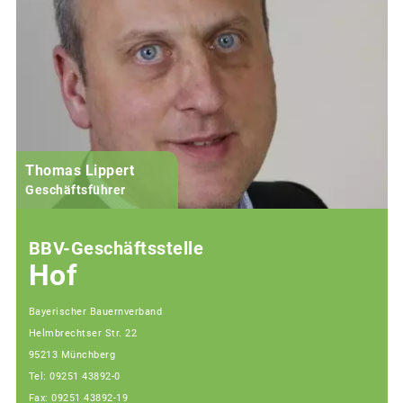
Thomas Lippert
Geschäftsführer
BBV-Geschäftsstelle
Hof
Bayerischer Bauernverband
Helmbrechtser Str. 22
95213 Münchberg
Tel: 09251 43892-0
Fax: 09251 43892-19