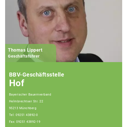
Thomas Lippert
Geschäftsführer
BBV-Geschäftsstelle
Hof
Bayerischer Bauernverband
Helmbrechtser Str. 22
95213 Münchberg
Tel: 09251 43892-0
Fax: 09251 43892-19