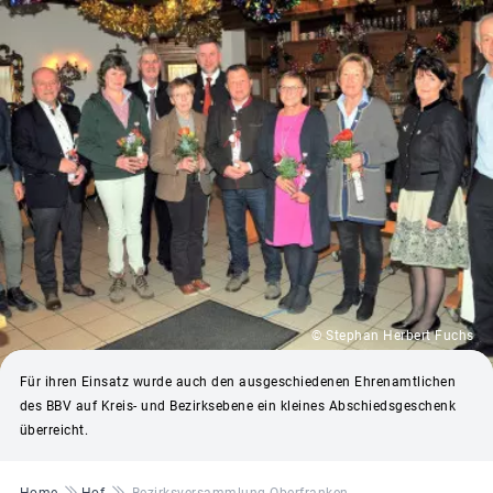
© Stephan Herbert Fuchs
Für ihren Einsatz wurde auch den ausgeschiedenen Ehrenamtlichen
des BBV auf Kreis- und Bezirksebene ein kleines Abschiedsgeschenk
überreicht.
Pfadnavigation
Home
Hof
Bezirksversammlung Oberfranken