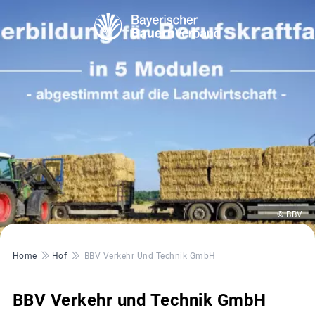
© BBV
Pfadnavigation
Home
Hof
BBV Verkehr Und Technik GmbH
BBV Verkehr und Technik GmbH