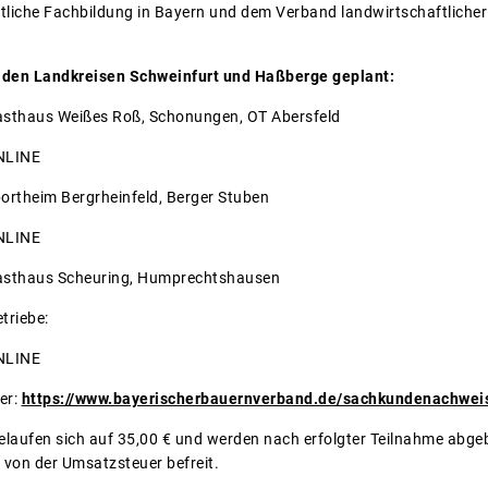
tliche Fachbildung in Bayern und dem Verband landwirtschaftlicher
 den Landkreisen Schweinfurt und Haßberge geplant:
Gasthaus Weißes Roß, Schonungen, OT Abersfeld
ONLINE
portheim Bergrheinfeld, Berger Stuben
ONLINE
Gasthaus Scheuring, Humprechtshausen
triebe:
ONLINE
ter:
https://www.bayerischerbauernverband.de/sachkundenachwei
belaufen sich auf 35,00 € und werden nach erfolgter Teilnahme abg
 von der Umsatzsteuer befreit.