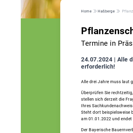
Pfadnavigation
Home
Haßberge
Pflan
Pflanzensc
Termine in Prä
24.07.2024 |
Alle 
erforderlich!
Alle drei Jahre muss laut
Überprüfen Sie rechtzeiti
stellen sich derzeit die F
Ihres Sachkundenachweis
Steht dort beispielsweise 
am 01.01.2022 und endet 
Der Bayerische Bauernver