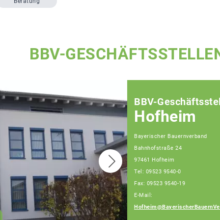
Beratung
BBV-GESCHÄFTSSTELLE
BBV-Geschäftsstel
Hofheim
Bayerischer Bauernverband
Bahnhofstraße 24
97461 Hofheim
Tel: 09523 9540-0
Fax: 09523 9540-19
E-Mail:
Hofheim@BayerischerBauernVe
Klaus Pieroth