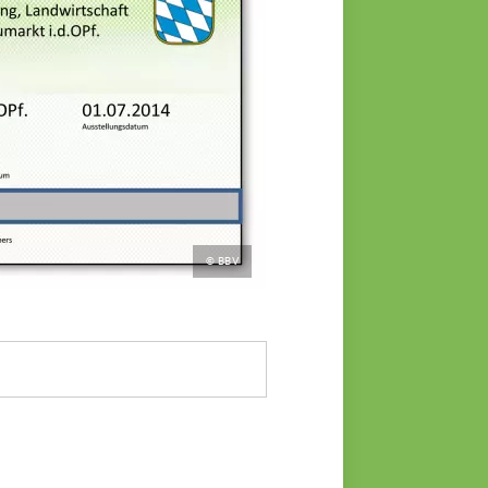
© BBV