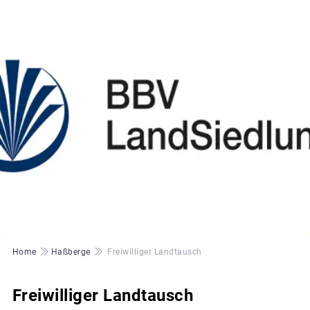
© BBV LandSiedlung
Pfadnavigation
Home
Haßberge
Freiwilliger Landtausch
Freiwilliger Landtausch