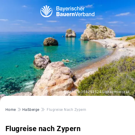
© Fotolia-158293524-L-pkazmierczak
Pfadnavigation
Home
Haßberge
Flugreise Nach Zypern
Flugreise nach Zypern