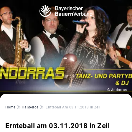
© Andorras
Pfadnavigation
Home
Haßberge
Ernteball Am 03.11.2018 In Zeil
Ernteball am 03.11.2018 in Zeil