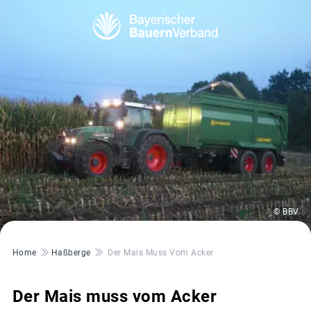
© BBV
Pfadnavigation
Home
Haßberge
Der Mais Muss Vom Acker
Der Mais muss vom Acker