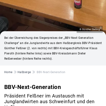
©
© Günther Geiling
Bei der Überreichung des Siegerpreises der „BBV-Next Generation
Challenge“ an die Junglandwirte aus dem Haßbergkreis BBV-Präsident
Günther Felßner (2. von rechts) mit BBV-Kreisgeschäftsführer Klaus
Pieroth (hintere Reihe links) sowie BBV-Kreisobmann Dieter
Reißenweber (hintere Reihe rechts).
Pfadnavigation
Home
Haßberge
BBV-Next-Generation
BBV-Next-Generation
Präsident Felßner im Austausch mit
Junglandwirten aus Schweinfurt und den