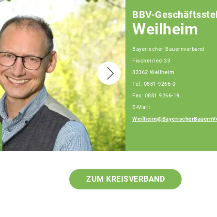
BBV-Geschäftsstel
Weilheim
Bayerischer Bauernverband
Fischerried 33
82362 Weilheim
Tel: 0881 9266-0
Fax: 0881 9266-19
E-Mail:
Weilheim@BayerischerBauernV
Gerlinde Floritz
Fachberaterin
ZUM KREISVERBAND