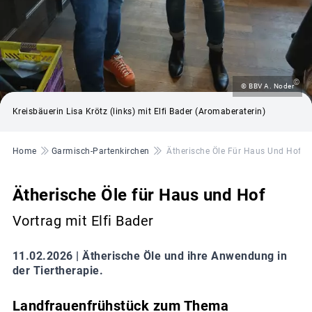
©
© BBV A. Noder
Kreisbäuerin Lisa Krötz (links) mit Elfi Bader (Aromaberaterin)
Pfadnavigation
Home
Garmisch-Partenkirchen
Ätherische Öle Für Haus Und Hof
Ätherische Öle für Haus und Hof
Vortrag mit Elfi Bader
11.02.2026 |
Ätherische Öle und ihre Anwendung in
der Tiertherapie.
Landfrauenfrühstück zum Thema