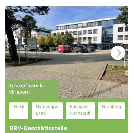
Geschäftsstelle
Nürnberg
Fürth
Nürnberger
Erlangen-
Nürnberg
Land
Höchstadt
BBV-Geschäftsstelle