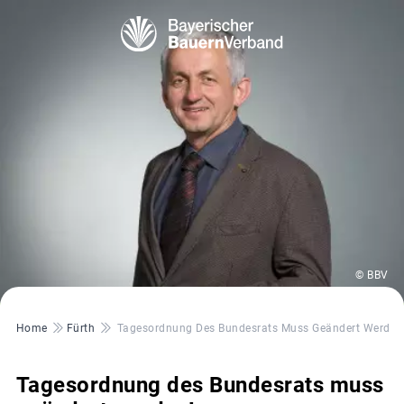
© BBV
Pfadnavigation
Home
Fürth
Tagesordnung Des Bundesrats Muss Geändert Werden
Tagesordnung des Bundesrats muss