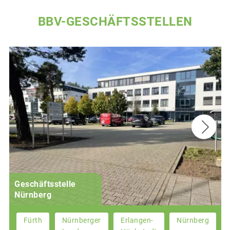
BBV-GESCHÄFTSSTELLEN
Geschäftsstelle
Nürnberg
Fürth
Nürnberger
Erlangen-
Nürnberg