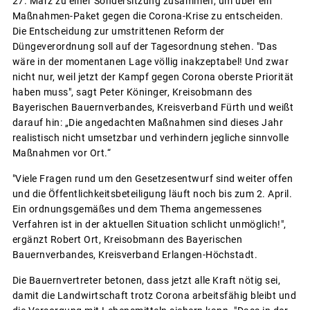
27. März zu einer Sondersitzung zusammen, um über ein
Maßnahmen-Paket gegen die Corona-Krise zu entscheiden.
Die Entscheidung zur umstrittenen Reform der
Düngeverordnung soll auf der Tagesordnung stehen. "Das
wäre in der momentanen Lage völlig inakzeptabel! Und zwar
nicht nur, weil jetzt der Kampf gegen Corona oberste Priorität
haben muss", sagt Peter Köninger, Kreisobmann des
Bayerischen Bauernverbandes, Kreisverband Fürth und weißt
darauf hin: „Die angedachten Maßnahmen sind dieses Jahr
realistisch nicht umsetzbar und verhindern jegliche sinnvolle
Maßnahmen vor Ort.“
"Viele Fragen rund um den Gesetzesentwurf sind weiter offen
und die Öffentlichkeitsbeteiligung läuft noch bis zum 2. April.
Ein ordnungsgemäßes und dem Thema angemessenes
Verfahren ist in der aktuellen Situation schlicht unmöglich!",
ergänzt Robert Ort, Kreisobmann des Bayerischen
Bauernverbandes, Kreisverband Erlangen-Höchstadt.
Die Bauernvertreter betonen, dass jetzt alle Kraft nötig sei,
damit die Landwirtschaft trotz Corona arbeitsfähig bleibt und