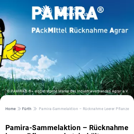
© PAMIRA® ®= eingetragene Marke des Industrieverbandes Agrar e.V.
Pfadnavigation
Home
Fürth
Pamira-Sammelaktion – Rücknahme Leerer Pflanzensc
Pamira-Sammelaktion – Rücknahme