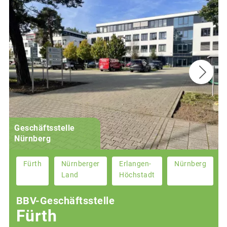
Geschäftsstelle
Nürnberg
Fürth
Nürnberger
Erlangen-
Nürnberg
Land
Höchstadt
BBV-Geschäftsstelle
Fürth