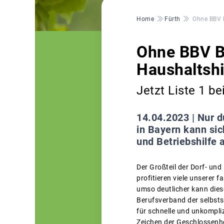
Pfadnavigation
Home
Fürth
Ohne BBV B
Ohne BBV B
Haushaltshi
Jetzt Liste 1 b
14.04.2023 |
Nur d
in Bayern kann si
und Betriebshilfe 
Der Großteil der Dorf- und
profitieren viele unserer 
umso deutlicher kann dies
Berufsverband der selbsts
für schnelle und unkomplizi
Zeichen der Geschlossenhei