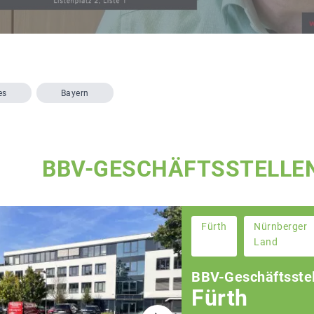
es
Bayern
BBV-GESCHÄFTSSTELLE
Fürth
Nürnberger
Land
BBV-Geschäftsstel
Fürth