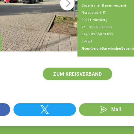
Bayerischer Bauernverband
Nordostpark 51
90411 Nürnberg
Christian Huber
Tel: 089 55873-953
Geschäftsführer
Fax: 089 55873-853
Geschäftsstelle
E-Mail:
Nürnberg
Nuernberg@BayerischerBauern
ZUM KREISVERBAND
Mail