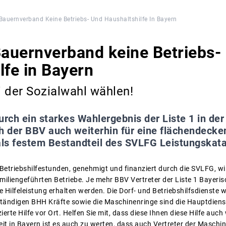
auernverband Keine Betriebs- Und Haushaltshilfe In Bayern
auernverband keine Betriebs-
lfe in Bayern
ei der Sozialwahl wählen!
urch ein starkes Wahlergebnis der Liste 1 in de
ch der BBV auch weiterhin für eine flächendecke
als festem Bestandteil des SVLFG Leistungskata
 Betriebshilfestunden, genehmigt und finanziert durch die SVLFG, wi
familiengeführten Betriebe. Je mehr BBV Vertreter der Liste 1 Baye
e Hilfeleistung erhalten werden. Die Dorf- und Betriebshilfsdienste
tändigen BHH Kräfte sowie die Maschinenringe sind die Hauptdienst
erte Hilfe vor Ort. Helfen Sie mit, dass diese Ihnen diese Hilfe auch
t in Bayern ist es auch zu werten, dass auch Vertreter der Maschin