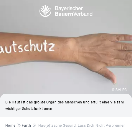
© SVLFG
Die Haut ist das größte Organ des Menschen und erfüllt eine Vielzahl
wichtiger Schutzfunktionen.
Pfadnavigation
Home
Fürth
Hau(p)tsache Gesund: Lass Dich Nicht Verbrennen