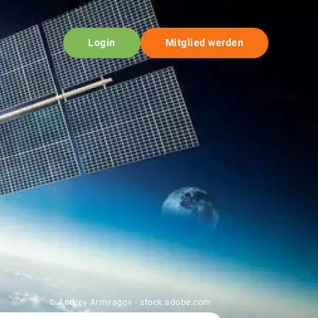
Login
Mitglied werden
© Andrey Armyagov - stock.adobe.com