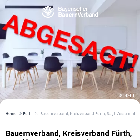
© Pexels
Pfadnavigation
Home
Fürth
Bauernverband, Kreisverband Fürth, Sagt Versammlu
Bauernverband, Kreisverband Fürth,