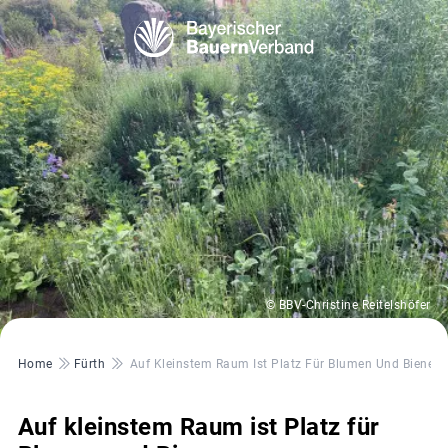
© BBV-Christine Reitelshöfer
Pfadnavigation
Home
Fürth
Auf Kleinstem Raum Ist Platz Für Blumen Und Bienen
Auf kleinstem Raum ist Platz für