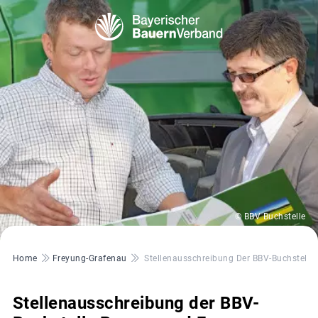
© BBV Buchstelle
Pfadnavigation
Home
Freyung-Grafenau
Stellenausschreibung Der BBV-Buchstell
Stellenausschreibung der BBV-