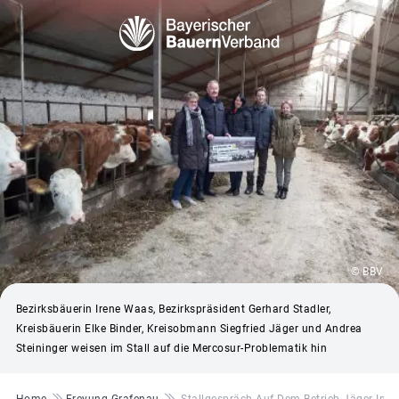
© BBV
Bezirksbäuerin Irene Waas, Bezirkspräsident Gerhard Stadler,
Kreisbäuerin Elke Binder, Kreisobmann Siegfried Jäger und Andrea
Steininger weisen im Stall auf die Mercosur-Problematik hin
Pfadnavigation
Home
Freyung-Grafenau
Stallgespräch Auf Dem Betrieb Jäger In Kl