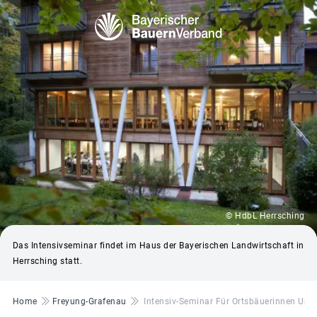
© HdbL Herrsching
Das Intensivseminar findet im Haus der Bayerischen Landwirtschaft in
Herrsching statt.
Pfadnavigation
Home
Freyung-Grafenau
Intensiv-Seminar Für Ortsbäuerinnen Un