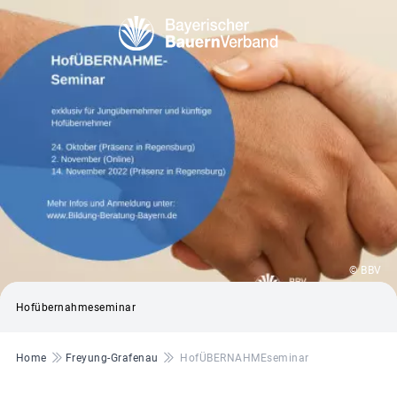
© BBV
Hofübernahmeseminar
Pfadnavigation
Home
Freyung-Grafenau
HofÜBERNAHMEseminar