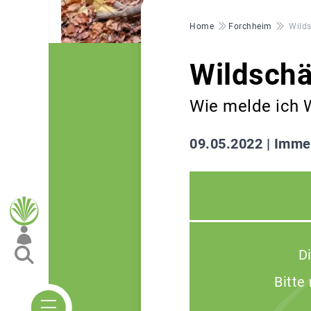
Pfadnavigation
Home
Forchheim
Wild
Wildsch
Wie melde ich W
09.05.2022 |
Immer
D
Bitte