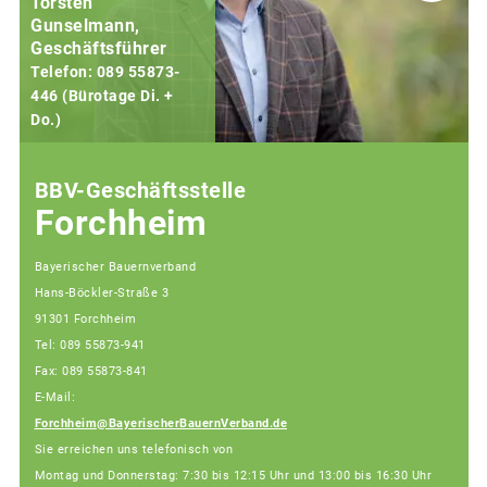
Torsten
Gunselmann,
Geschäftsführer
Telefon: 089 55873-
446 (Bürotage Di. +
Do.)
F
BBV-Geschäftsstelle
Forchheim
Bayerischer Bauernverband
Hans-Böckler-Straße 3
91301 Forchheim
Tel: 089 55873-941
Fax: 089 55873-841
E-Mail:
Forchheim@BayerischerBauernVerband.de
Sie erreichen uns telefonisch von
Montag und Donnerstag: 7:30 bis 12:15 Uhr und 13:00 bis 16:30 Uhr