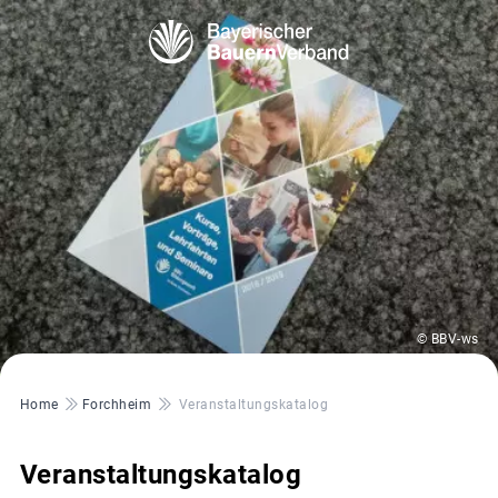
© BBV-ws
Pfadnavigation
Home
Forchheim
Veranstaltungskatalog
Veranstaltungskatalog