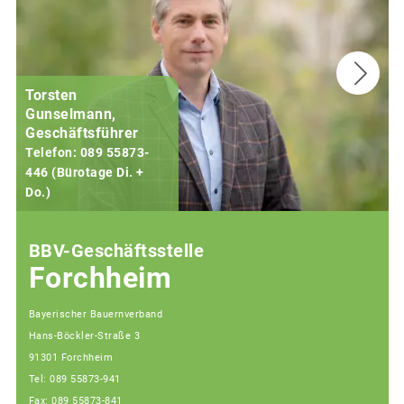
Torsten
Gunselmann,
Geschäftsführer
Telefon: 089 55873-
446 (Bürotage Di. +
Do.)
F
BBV-Geschäftsstelle
Forchheim
Bayerischer Bauernverband
Hans-Böckler-Straße 3
91301 Forchheim
Tel: 089 55873-941
Fax: 089 55873-841