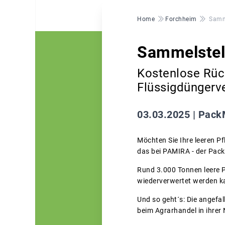
Pfadnavigation
Home
Forchheim
Samm
Sammelstel
Kostenlose Rüc
Flüssigdüngerv
03.03.2025 |
PackM
Möchten Sie Ihre leeren P
das bei PAMIRA - der Pac
Rund 3.000 Tonnen leere P
wiederverwertet werden k
Und so geht´s: Die angefa
beim Agrarhandel in ihrer