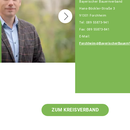
Bayerischer Bauernverband
Hans-Böckler-Straße 3
91301 Forchheim
Tel: 089 55873-941
Fax: 089 55873-841
Joachim Grau,
E-Mail:
Fachberater
Telefon: 089 55873-
Forchheim@BayerischerBauern
472 (Bürotage Mo. -
Fr.)
ZUM KREISVERBAND