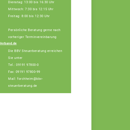
Dienstag: 13:00 bis 16:30 Uhr
Mittwoch: 7:30 bis 12:15 Uhr
Freitag: 8:00 bis 12:30 Uhr
Persönliche Beratung gerne nach
Julia Schatz,
Fachberaterin
vorheriger Terminvereinbarung
Telefon: 089 55873-
Verband.de
455 (Bürotage in
Die BBV Steuerberatung erreichen
Forchheim Mi. + Do.)
Sie unter
Tel.: 09191 97800-0
Fax: 09191 97800-99
Mail: forchheim@bbv-
steuerberatung.de