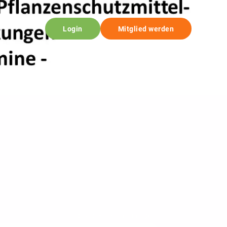
Login
Mitglied werden
© Bildrechte: Pamira-rigk