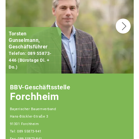
Torsten
Gunselmann,
Geschäftsführer
Telefon: 089 55873-
446 (Bürotage Di. +
Do.)
F
BBV-Geschäftsstelle
Forchheim
Bayerischer Bauernverband
Hans-Böckler-Straße 3
91301 Forchheim
Tel: 089 55873-941
Fax: 089 55873-841