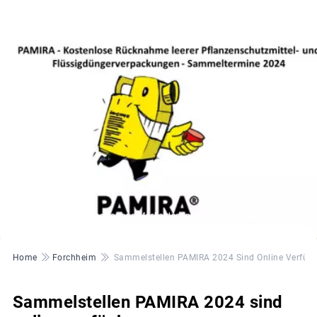
© PAMIRA® ®= eingetragene Marke des Industrieverbandes Agrar e.V.
Pfadnavigation
Home
Forchheim
Sammelstellen PAMIRA 2024 Sind Online Verfüg
Sammelstellen PAMIRA 2024 sind