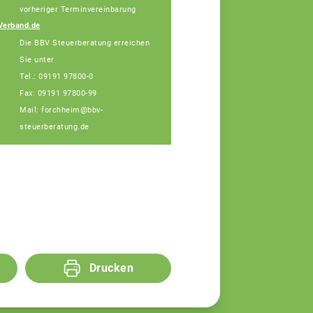
Fachberaterin
vorheriger Terminvereinbarung
Telefon: 09191 97868-
Verband.de
15 (Bürotage in
Die BBV Steuerberatung erreichen
Forchheim Mi. + Do.)
Sie unter
Tel.: 09191 97800-0
Fax: 09191 97800-99
Mail: forchheim@bbv-
steuerberatung.de
Drucken