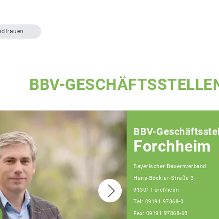
ndfrauen
BBV-GESCHÄFTSSTELLE
BBV-Geschäftsstel
Forchheim
Bayerischer Bauernverband
Hans-Böckler-Straße 3
91301 Forchheim
Tel: 09191 97868-0
Fax: 09191 97868-68