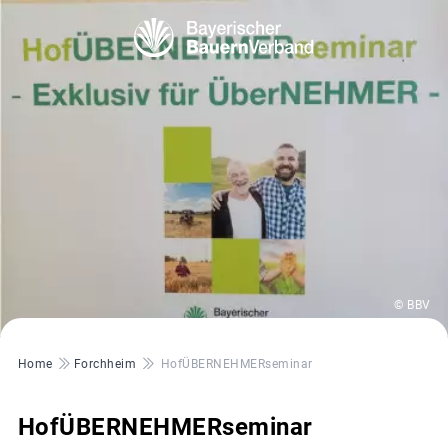
© BBV
Pfadnavigation
Home
Forchheim
HofÜBERNEHMERseminar
HofÜBERNEHMERseminar