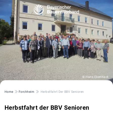
© Hans Ebenhack
Pfadnavigation
Home
Forchheim
Herbstfahrt Der BBV Senioren
Herbstfahrt der BBV Senioren