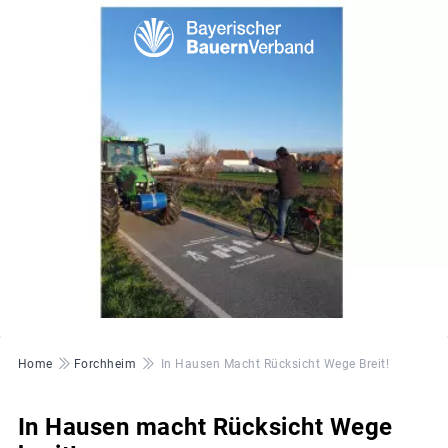
© BBV
Pfadnavigation
Home
Forchheim
In Hausen Macht Rücksicht Wege Breit!
In Hausen macht Rücksicht Wege