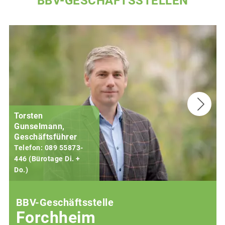
BBV-GESCHÄFTSSTELLEN
Torsten
Gunselmann,
Geschäftsführer
Telefon: 089 55873-
446 (Bürotage Di. +
Do.)
F
BBV-Geschäftsstelle
Forchheim