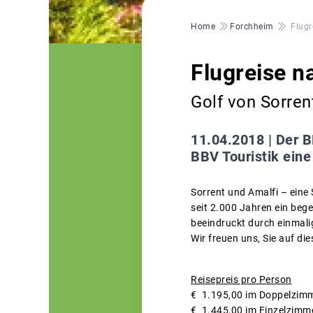
Pfadnavigation
Home
Forchheim
Flugr
Flugreise na
Golf von Sorren
11.04.2018 |
Der B
BBV Touristik eine
Sorrent und Amalfi – eine 
seit 2.000 Jahren ein bege
beeindruckt durch einmal
Wir freuen uns, Sie auf di
Reisepreis pro Person
€ 1.195,00 im Doppelzim
€ 1.445,00 im Einzelzimm