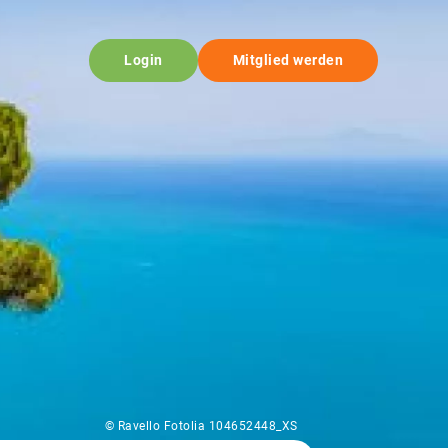
Login
Mitglied werden
© Ravello Fotolia 104652448_XS