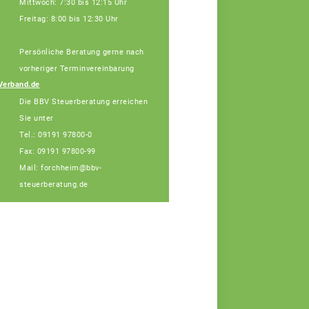
Mittwoch: 7:30 bis 12:15 Uhr
Freitag: 8:00 bis 12:30 Uhr
Persönliche Beratung gerne nach
Julia Schatz,
Fachberaterin
vorheriger Terminvereinbarung
Telefon: 089 55873-
Verband.de
455 (Bürotage in
Die BBV Steuerberatung erreichen
Forchheim Mi. + Do.)
Sie unter
Tel.: 09191 97800-0
Fax: 09191 97800-99
Mail: forchheim@bbv-
steuerberatung.de