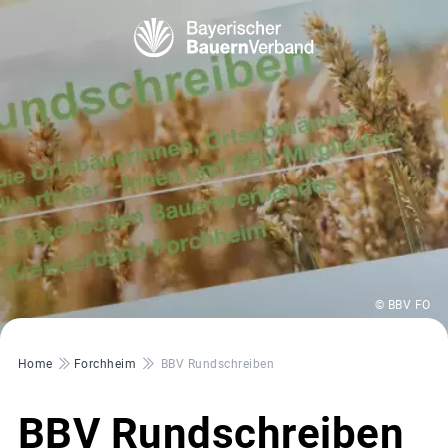
© BBV FO
Pfadnavigation
Home
Forchheim
BBV Rundschreiben
BBV Rundschreiben