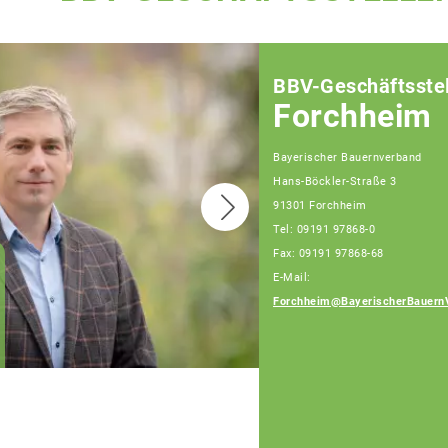
BBV-Geschäftsstel
Forchheim
Bayerischer Bauernverband
Hans-Böckler-Straße 3
91301 Forchheim
Tel: 09191 97868-0
Fax: 09191 97868-68
E-Mail:
Joachim Grau,
Fachberater
Forchheim@BayerischerBauern
Telefon: 09191 97868-
14 (Bürotage Mo. - Fr.)