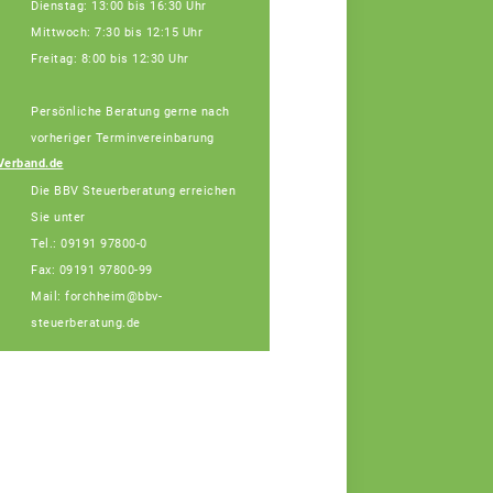
Dienstag: 13:00 bis 16:30 Uhr
Mittwoch: 7:30 bis 12:15 Uhr
Freitag: 8:00 bis 12:30 Uhr
Persönliche Beratung gerne nach
Julia Schatz,
Fachberaterin
vorheriger Terminvereinbarung
Telefon: 089 55873-
Verband.de
455 (Bürotage in
Die BBV Steuerberatung erreichen
Forchheim Mi. + Do.)
Sie unter
Tel.: 09191 97800-0
Fax: 09191 97800-99
Mail: forchheim@bbv-
steuerberatung.de