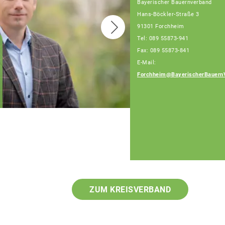
Bayerischer Bauernverband
Hans-Böckler-Straße 3
91301 Forchheim
Tel: 089 55873-941
Fax: 089 55873-841
Joachim Grau,
E-Mail:
Fachberater
Telefon: 089 55873-
Forchheim@BayerischerBauern
472 (Bürotage Mo. -
Fr.)
ZUM KREISVERBAND