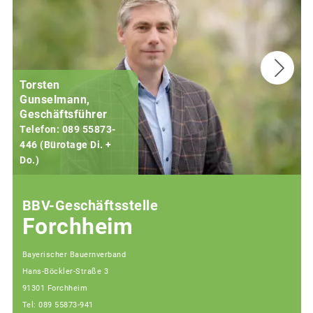
Torsten
Gunselmann,
Geschäftsführer
Telefon: 089 55873-
446 (Bürotage Di. +
Do.)
F
BBV-Geschäftsstelle
Forchheim
Bayerischer Bauernverband
Hans-Böckler-Straße 3
91301 Forchheim
Tel: 089 55873-941