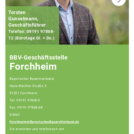
Torsten
Gunselmann,
Geschäftsführer
Telefon: 09191 97868-
12 (Bürotage Di. + Do.)
1
BBV-Geschäftsstelle
Forchheim
Bayerischer Bauernverband
Hans-Böckler-Straße 3
91301 Forchheim
Tel: 09191 97868-0
Fax: 09191 97868-68
E-Mail:
Forchheim@BayerischerBauernVerband.de
Sie erreichen uns telefonisch von