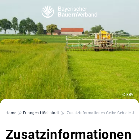
© BBV
Pfadnavigation
Home
Erlangen-Höchstadt
Zusatzinformationen Gelbe Gebiete Jetz
Zusatzinformationen