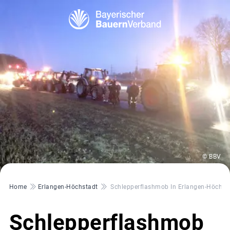
© BBV
Pfadnavigation
Home
Erlangen-Höchstadt
Schlepperflashmob In Erlangen-Höchst
Schlepperflashmob