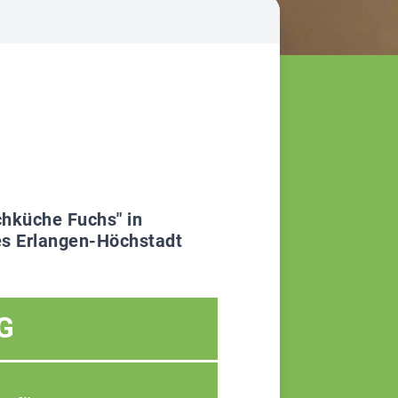
chküche Fuchs" in
es Erlangen-Höchstadt
G