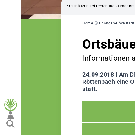
Kreisbäuerin Evi Derrer und Ottmar Br
Pfadnavigation
Home
Erlangen-Höchstadt
Ortsbäue
Informationen 
24.09.2018 |
Am Di
Röttenbach eine O
statt.