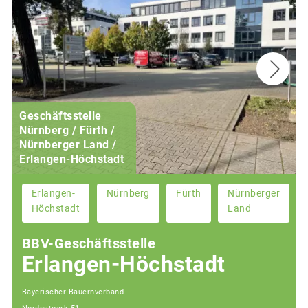
Geschäftsstelle
Nürnberg / Fürth /
Nürnberger Land /
Erlangen-Höchstadt
Erlangen-
Nürnberg
Fürth
Nürnberger
Höchstadt
Land
BBV-Geschäftsstelle
Erlangen-Höchstadt
Bayerischer Bauernverband