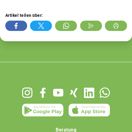
Artikel teilen über:
Footer
menu
Beratung